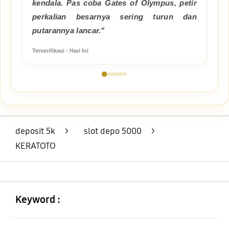
kendala. Pas coba Gates of Olympus, petir
ba
perkalian besarnya sering turun dan
pe
putarannya lancar."
Terv
Terverifikasi - Hari Ini
deposit 5k
>
slot depo 5000
>
KERATOTO
Buka
Footer Navigation
Keyword :
Buka