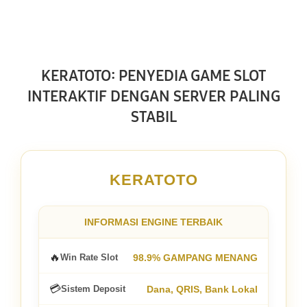
KERATOTO: PENYEDIA GAME SLOT
INTERAKTIF DENGAN SERVER PALING
STABIL
KERATOTO
INFORMASI ENGINE TERBAIK
🔥
Win Rate Slot
98.9% GAMPANG MENANG
💳
Sistem Deposit
Dana, QRIS, Bank Lokal