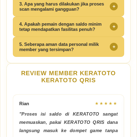
kode langsung memicu penambahan saldo
3. Apa yang harus dilakukan jika proses
Ya, platform ini menetapkan batas pengisian
+
scan mengalami gangguan?
secara instan dan real-time tanpa perlu
dana yang sangat murah sehingga
mengunggah bukti transfer.
memberikan kesempatan bagi siapa saja
4. Apakah pemain dengan saldo minim
Anda bisa langsung menghubungi tim
+
tetap mendapatkan fasilitas penuh?
untuk ikut bertaruh dan meraih keuntungan
dukungan live chat yang bersiaga penuh
besar dengan modal kecil.
setiap hari. Petugas kami akan segera
5. Seberapa aman data personal milik
Pasti, tidak ada perbedaan fasilitas.
+
member yang tersimpan?
memvalidasi dan membantu menyelesaikan
Pengguna dengan modal minimal tetap
kendala Anda dengan cepat.
memiliki hak akses yang sama untuk
KERATOTO menerapkan proteksi server
memainkan seluruh variasi game slot dan
REVIEW MEMBER KERATOTO
tingkat tinggi dengan enkripsi modern,
toto terbaik yang tersedia.
KERATOTO QRIS
memastikan semua catatan transaksi dan
data pribadi Anda tersimpan secara rahasia
dan aman dari kebocoran.
Rian
★★★★★
Sit
"Proses isi saldo di KERATOTO sangat
"H
memuaskan, pakai KERATOTO QRIS dana
KE
langsung masuk ke dompet game tanpa
Wa