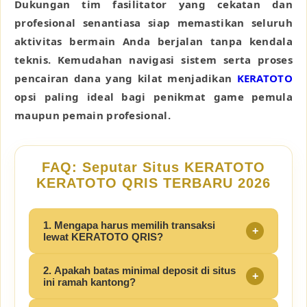
Dukungan tim fasilitator yang cekatan dan
profesional senantiasa siap memastikan seluruh
aktivitas bermain Anda berjalan tanpa kendala
teknis. Kemudahan navigasi sistem serta proses
pencairan dana yang kilat menjadikan
KERATOTO
opsi paling ideal bagi penikmat game pemula
maupun pemain profesional.
FAQ: Seputar Situs KERATOTO
KERATOTO QRIS TERBARU 2026
1. Mengapa harus memilih transaksi
+
lewat KERATOTO QRIS?
2. Apakah batas minimal deposit di situs
Sistem QRIS di KERATOTO menawarkan
+
ini ramah kantong?
efisiensi tinggi, di mana proses pemindaian